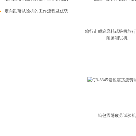
应用场景
定向跌落试验机的工作流程及优势
体现
箱行走颠簸磨耗试验机旅行
耐磨测试机
箱包震荡疲劳试验机