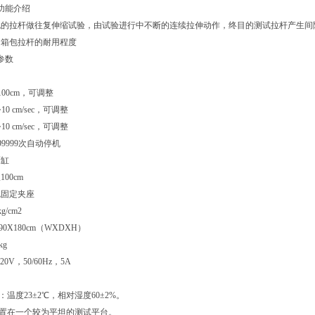
功能介绍
包的拉杆做往复伸缩试验，由试验进行中不断的连续拉伸动作，终目的测试拉杆产生间
箱包拉杆的耐用程度
参数
100cm，可调整
0 cm/sec，可调整
0 cm/sec，可调整
99999次自动停机
压缸
00cm
包固定夹座
/cm2
90X180cm（WXDXH）
kg
0V，50/60Hz，5A
：温度23±2℃，相对湿度60±2%。
放置在一个较为平坦的测试平台。