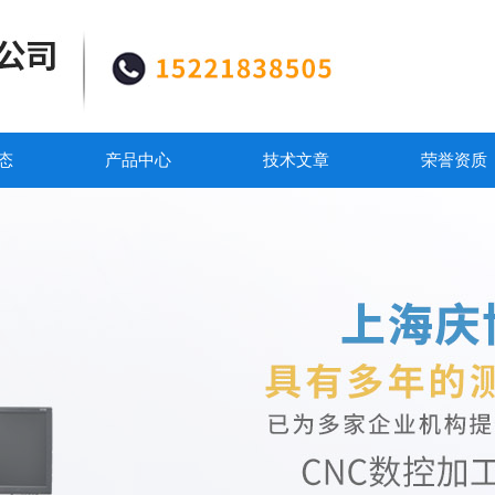
态
产品中心
技术文章
荣誉资质