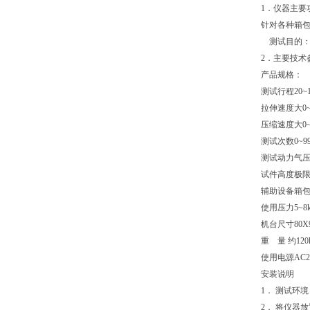
1．仪器主要
针对各种箱
测试目的：
2．主要技术
产品规格：
测试行程20~
拉伸速度大0~1
压缩速度大0~1
测试次数0~9
测试动力气
试件高度极限1
辅助设备箱
使用压力5~8kg
机台尺寸80X
重 量 约120
使用电源AC22
安装说明
1． 测试环境
2． 将仪器