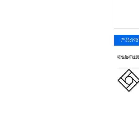
产品介绍
箱包拉杆往