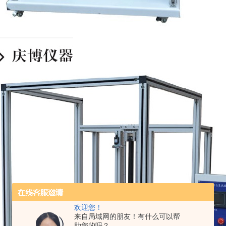
欢迎您！
来自局域网的朋友！有什么可以帮
助您的吗？