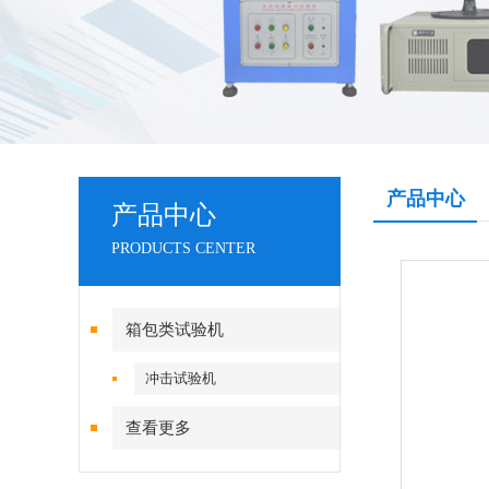
产品中心
产品中心
PRODUCTS CENTER
箱包类试验机
冲击试验机
查看更多