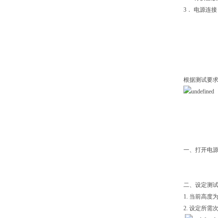
3． 电源连接：
根据测试要
一、打开电
二、设定测
1. 当前高度
2. 设定所需