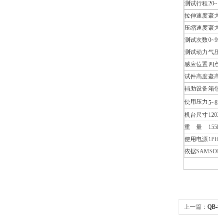
测试行程
20
拉伸速度
蕞大
压缩速度
蕞大
测试次数
0~
测试动力
气
感应位置
四
试件高度
蕞高
辅助设备
箱
使用压力
5~8
机台尺寸
12
重 量
155
使用电源
1P
依据SAMSO
上一篇：
QB