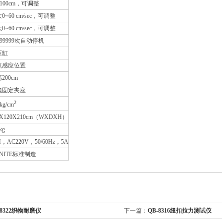
~100cm，可调整
0~60 cm/sec，可调整
0~60 cm/sec，可调整
999999次自动停机
压缸
点感应位置
200cm
包固定夹座
2
kg/cm
0X120X210cm（WXDXH）
kg
H，AC220V，50/60Hz，5A
NITE标准制造
-8322织物耐磨仪
下一篇：
QB-8316纽扣拉力测试仪