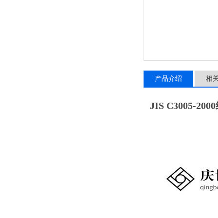
产品介绍
相
JIS C3005