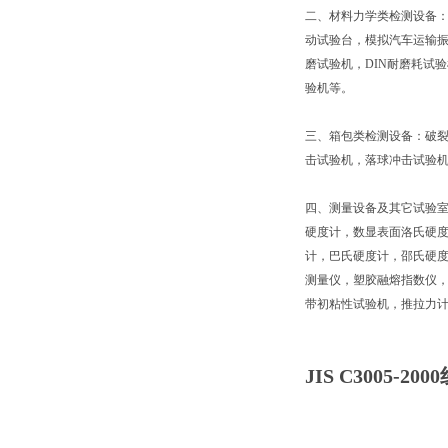
二、材料力学类检测设备
动试验台，模拟汽车运输振
磨试验机，DIN耐磨耗试
验机等。
三、箱包类检测设备：破
击试验机，落球冲击试验
四、测量设备及其它试验室
硬度计，数显表面洛氏硬
计，巴氏硬度计，邵氏硬
测量仪，塑胶融熔指数仪
带初粘性试验机，推拉力
JIS C3005