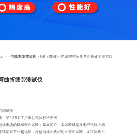
示
> >
电线电缆试验机
> QB-8405柔性电缆拖链反复弯曲折疲劳测试仪
弯曲折疲劳测试仪
劳测试仪
，第2.3条U字折返し试验标准要求；
电线电缆的机械寿命试验；基本简介：本试验机是在电线试样上施
等移动装置一起运动，考核电线的机械耐久寿命试验。本试验机台