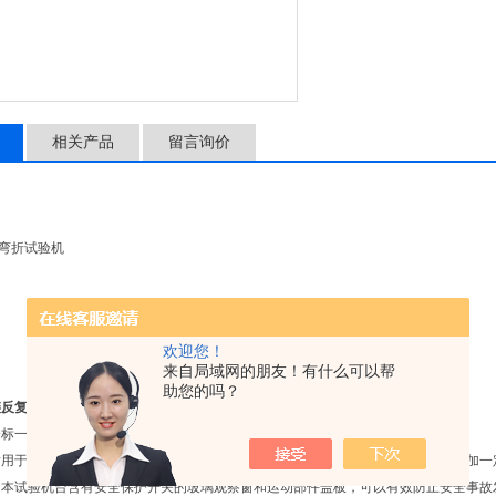
含有安全保护开关的玻璃观
止按钮，可以在紧急情况下
相关产品
留言询价
弯折试验机
欢迎您！
来自局域网的朋友！有什么可以帮
助您的吗？
链反复弯曲折疲劳测试仪
标一移动式电缆，第2.3条U字折返し试验标准要求；
适用于考核移动电线电缆的机械寿命试验；基本简介：本试验机是在电线试样上施加一
。本试验机台含有安全保护开关的玻璃观察窗和运动部件盖板，可以有效防止安全事故