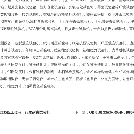
温试验箱，高温老化房，各种精密烤箱，冷热冲击试验箱，盐水喷雾试验箱，盐雾试验
验箱，紫外光老化试验箱，氙灯老化试验箱，臭氧老化试验箱，霉菌试验箱等环境试验
学类检测设备：拉力试验机，微机控制万能材料试验机，跌落试验机，落球冲击试验机
拟汽车运输振动台,线材弯折试验机，手机翻盖寿命试验机，手机滑盖寿命试验机，按
IN耐磨耗试验机，RCA纸带耐磨试验机，插拔寿命试验机，全自动插拔力试验机，
检测设备：破裂强度试验机，纸箱耐压试验机，纸箱抗压试验机，环压强度试验机，边
落球冲击试验机，落锤冲击试验机，拉链往复试验机，钮扣拉力试验机，皮革耐挠试验
及其它试验室设备：X荧光光谱仪，ROHS检测仪，元素分析仪，手动洛氏硬度计，
显表面洛氏硬度计，维氏硬度计，显微维氏硬度计，小负荷维氏硬度计，数显显微维氏
度计，邵氏硬度计，金相试样切割机，金相试样预磨机，金相试样抛光机，金相试样镶
胶融熔指数仪，无转子硫化仪，检针机，色差仪，便携式色差仪，分光光度计，对色灯
验机，推拉力计，油墨脱色试验机等。
-8335四工位马丁代尔耐磨试验机
下一篇：
QB-8101国家标准GB/T10