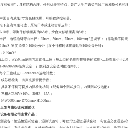
程度和效率*，具有结构合理、外形优美等特点，是广大生产该类电线厂家和质检机构
：中国台湾威纶7寸彩色触摸屏、可编程序控制器、
：松下交流伺服马达，原装日本减速箱齿形皮带；
：0-10米，即测件移动距离为0-5米，滑台大移动距离为5米；
曲半径：电缆拖链弯曲半径：25mm，50mm，75mm，100mm任意调节；（需选购不
0-8m/S 速度 次数0-100次/分钟（在小行程时速度能达到100次每分钟）
-40m/S²
：2工位，W250mm范围内放置各工位（每工位的长度即拖链夹的宽度×工位数量小于250
1~999999999任意设定，计数到达设定值时能动停机；
每个工位独立1~999999999连续计数；
测：线芯断检测，有声光报警提示音；
测：具备不停机可切换内阻检测功能（配备10个测试接口，内阻测试仪选配）
三相AC380V±10%、50HZ、15A；
约W6000mm×D750mm×H1500mm
链反复弯曲折疲劳测试仪
验设备有限公司主营产品
：
检测设备：恒温恒湿试验箱，湿热试验箱，可程式恒温恒湿试验箱，高低温交变湿热试