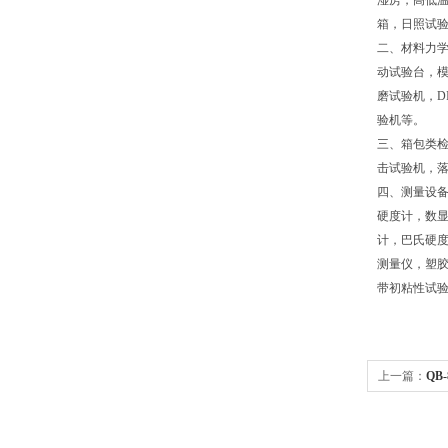
湿房，高低
箱，日照试
二、材料力
动试验台，模
磨试验机，D
验机等。
三、箱包类
击试验机，
四、测量设备
硬度计，数
计，巴氏硬
测量仪，塑
带初粘性试
上一篇：
QB