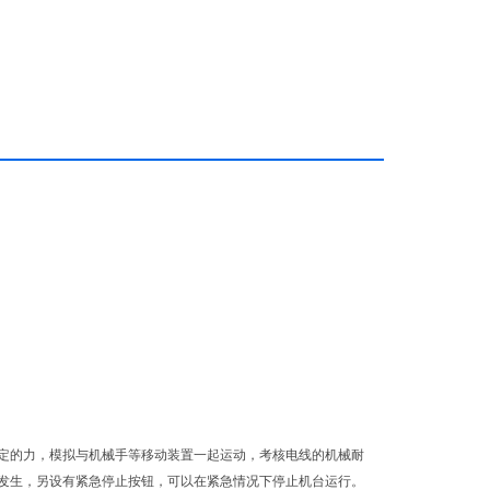
察窗和运动部件盖板，可以有效防止安全事故发生，另设有紧急停
停止机台运行。本机自动化程度和
定的力，模拟与机械手等移动装置一起运动，考核电线的机械耐
发生，另设有紧急停止按钮，可以在紧急情况下停止机台运行。