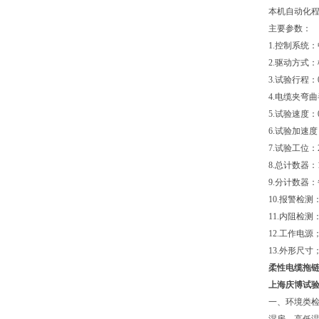
本机自动化
主要参数：
1.控制系统
2.驱动方式
3.试验行程
4.电缆夹弯
5.试验速度：
6.试验加速度：0
7.试验工位
8.总计数器：
9.分计数器：
10.报警检
11.内阻检
12.工作电源；
13.外形尺寸；
柔性电缆拖
上海庆博试
一、环境类