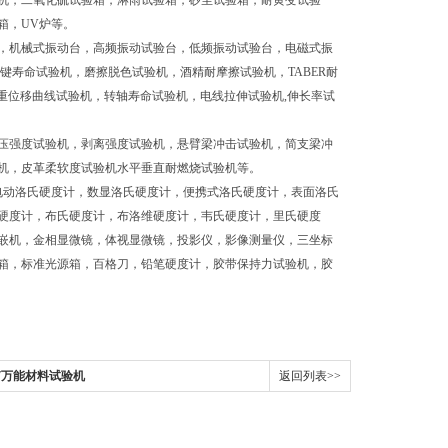
机，二氧化硫试验箱，淋雨试验箱，砂尘试验箱，耐黄变试验
箱，UV炉等。
，机械式振动台，高频振动试验台，低频振动试验台，电磁式振
键寿命试验机，磨擦脱色试验机，酒精耐摩擦试验机，TABER耐
荷重位移曲线试验机，转轴寿命试验机，电线拉伸试验机,伸长率试
压强度试验机，剥离强度试验机，悬臂梁冲击试验机，简支梁冲
机，皮革柔软度试验机水平垂直耐燃烧试验机等。
电动洛氏硬度计，数显洛氏硬度计，便携式洛氏硬度计，表面洛氏
硬度计，布氏硬度计，布洛维硬度计，韦氏硬度计，里氏硬度
嵌机，金相显微镜，体视显微镜，投影仪，影像测量仪，三坐标
箱，标准光源箱，百格刀，铅笔硬度计，胶带保持力试验机，胶
807万能材料试验机
返回列表>>