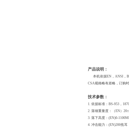
产品说明：
本机依据
EN，ANSI
CSA规格略有差略，订购
技术参数
：
1.
依据标准：
BS-953，187
2.
落锤重量度：（
EN）20±
3.
落下高度：
(EN)0-1100
4.
冲击能力：
(EN)200焦