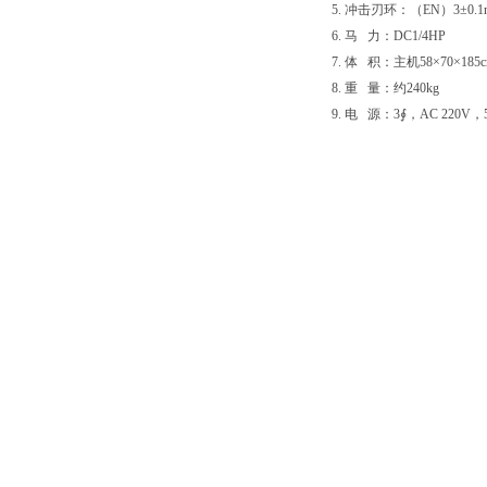
5.
冲击刃环：（
EN）3±0.
6.
马
力：
DC1/4HP
7.
体
积：主机
58×70×185
8.
重
量：
约
240kg
9.
电
源：
3∮，AC 220V，