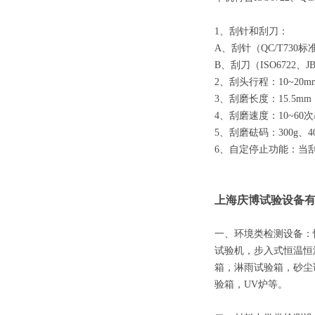
1
、刮针和刮刀：
A
、刮针（
QC/T730
标
B
、刮刀（
ISO6722
、
J
2
、刮头行程：
10~20m
3
、刮磨长度：
15.5mm
4
、刮磨速度：
10~60
次
5
、刮磨砝码：
300g
、
4
6
、自定停止功能：当
上海庆博试验设备
一、环境类检测设备：
试验机，步入式恒温恒
箱，淋雨试验箱，砂尘
验箱，UV炉等。