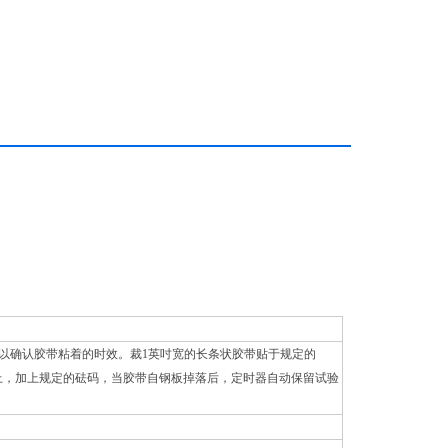
以确认胶带粘着的时效。裁1英吋宽的长条状胶带贴于规定的
验机上，加上规定的砝码，当胶带自钢板掉落后，定时器自动保留试验