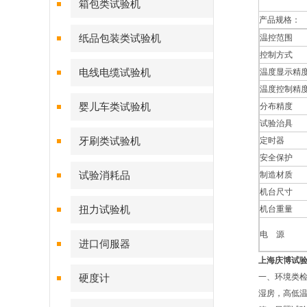
箱包类试验机
产品规格：
纸品包装类试验机
温控范围
控制方式
电线电缆试验机
温度显示精
温度控制精
婴儿车类试验机
分布精度
试验治具
牙刷类试验机
定时器
安全保护
试验消耗品
制造材质
机台尺寸
扭力试验机
机台重量
电 源
进口伺服器
上海庆博试
一、环境类
硬度计
湿房，高低