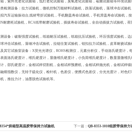
验箱，紫外光老化试验箱，氙灯老化试验箱，臭氧老化试验箱，霉菌试验箱等环境试验
学类检测设备：拉力试验机，微机控制万能材料试验机，跌落试验机，落球冲击试验机
拟汽车运输振动台,线材弯折试验机，手机翻盖寿命试验机，手机滑盖寿命试验机，按
IN耐磨耗试验机，RCA纸带耐磨试验机，插拔寿命试验机，全自动插拔力试验机，
检测设备：破裂强度试验机，纸箱耐压试验机，纸箱抗压试验机，环压强度试验机，边
落球冲击试验机，落锤冲击试验机，拉链往复试验机，钮扣拉力试验机，皮革耐挠试验
及其它试验室设备：X荧光光谱仪，ROHS检测仪，元素分析仪，手动洛氏硬度计，
显表面洛氏硬度计，维氏硬度计，显微维氏硬度计，小负荷维氏硬度计，数显显微维氏
度计，邵氏硬度计，金相试样切割机，金相试样预磨机，金相试样抛光机，金相试样镶
胶融熔指数仪，无转子硫化仪，检针机，色差仪，便携式色差仪，分光光度计，对色灯
验机，推拉力计，油墨脱色试验机等。
-8354*烘箱型高温胶带保持力试验机
下一篇：
QB-8353-1010组胶带保持