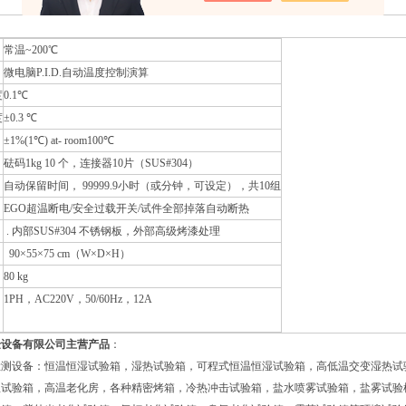
常温~200℃
微电脑P.I.D.自动温度控制演算
度
0.1℃
度
±0.3 ℃
±1%(1℃) at- room100℃
砝码1kg 10 个，连接器10片（SUS#304）
自动保留时间， 99999.9小时（或分钟，可设定），共10组
EGO超温断电/安全过载开关/试件全部掉落自动断热
. 内部SUS#304 不锈钢板，外部高级烤漆处理
90×55×75 cm（W×D×H）
80 kg
1PH，AC220V，50/60Hz，12A
验设备有限公司主营产品
：
检测设备：恒温恒湿试验箱，湿热试验箱，可程式恒温恒湿试验箱，高低温交变湿热试
温试验箱，高温老化房，各种精密烤箱，冷热冲击试验箱，盐水喷雾试验箱，盐雾试验