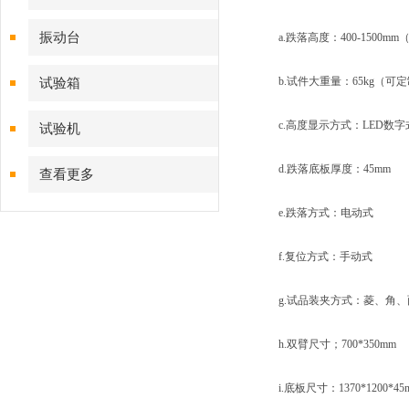
振动台
a.跌落高度：400-1500m
b.试件大重量：65kg（可
试验箱
c.高度显示方式：LED数字
试验机
d.跌落底板厚度：45mm
查看更多
e.跌落方式：电动式
f.复位方式：手动式
g.试品装夹方式：菱、角、
h.双臂尺寸；700*350mm
i.底板尺寸：1370*1200*45