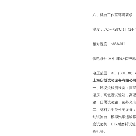
八、机台工作室环境要求
温度：5℃～+28℃[1]（2
相对湿度：≤85%RH
供电条件 三相四线+保护
电压范围：AC（380±38）
上海庆博试验设备有限公
一、环境类检测设备：恒
湿房，高低温试验箱，高
箱，日照试验箱，紫外光老
二、材料力学类检测设备
动试验台，模拟汽车运输振
磨试验机，DIN耐磨耗试
验机等。