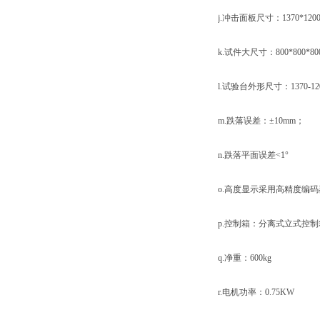
j.冲击面板尺寸：1370*120
k.试件大尺寸：800*800*80
l.试验台外形尺寸：1370-120
m.跌落误差：±1
n.跌落平面误差<1°
o.高度显示采用高精
p.控制箱：分离式立式控
q.净重：600kg
r.电机功率：0.75KW