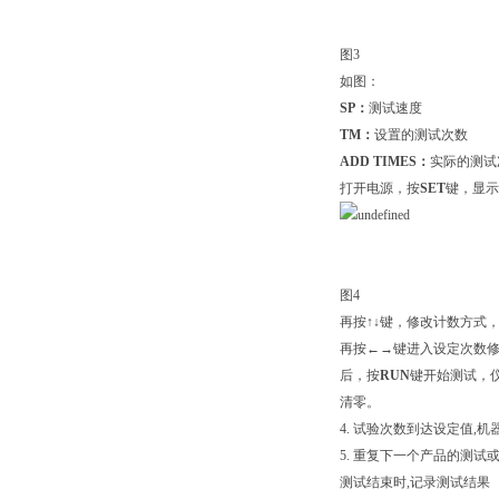
图3
如图：
SP：
测试速度
TM：
设置的测试次数
ADD TIMES：
实际的测试
打开电源，按
SET
键，显示
图4
再按↑↓键，修改计数方式
再按←→键进入设定次
后，按
RUN
键开始测试，
清零。
4. 试验次数到达设定值,机
5. 重复下一个产品的测试
测试结束时,记录测试结果