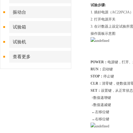
试验步骤
:
振动台
1. 插好电源（AC220V,3A
2. 打开电源开关
3. 在计数器上设定试验所
试验箱
操作面板示意图
试验机
查看更多
POWER：
电源键，打开、
RUN：
启动键
S
TOP：
停止键
CLR：
清零键，使数值清
SET：
设置键，从正常状态
↑数值递增键
↓数值递减键
←左移位键
→右移位键