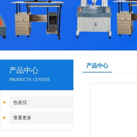
产品中心
产品中心
PRODUCTS CENTER
色差仪
查看更多