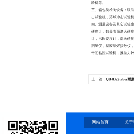
验机等。
三、箱包类检测设备：破
击试验机，落球冲击试验
四、测量设备及其它试验室
硬度计，数显表面洛氏硬
计，巴氏硬度计，邵氏硬
测量仪，塑胶融熔指数仪
带初粘性试验机，推拉力
上一篇：
QB-8322taber
网站首页
关于