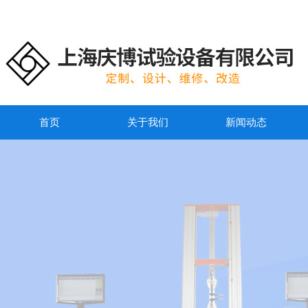
首页
关于我们
新闻动态