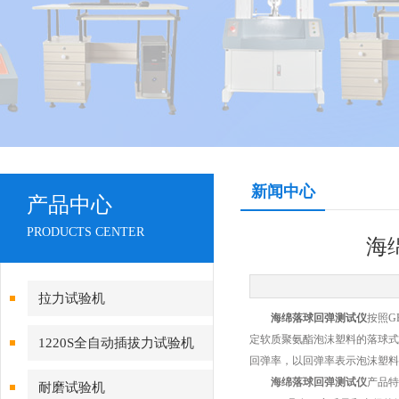
新闻中心
产品中心
PRODUCTS CENTER
海
拉力试验机
海绵落球回弹测试仪
按照G
定软质聚氨酯泡沫塑料的落球式
1220S全自动插拔力试验机
回弹率，以回弹率表示泡沫塑料
海绵落球回弹测试仪
产品特
耐磨试验机