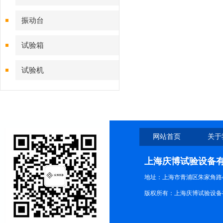
振动台
试验箱
试验机
网站首页
关于
上海庆博试验设备
地址：上海市青浦区朱家角路4
版权所有：上海庆博试验设备