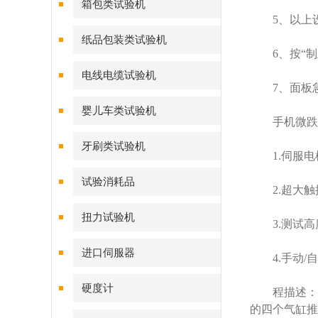
箱包类试验机
5、以上设
纸品包装类试验机
6、按“制止
电线电缆试验机
7、面板急
婴儿车类试验机
手机微跌落
牙刷类试验机
1.伺服电机
试验消耗品
2.超大触
扭力试验机
3.测试高
进口伺服器
4.手动/自
硬度计
程描述：模
的四个气缸推