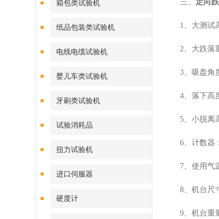
三、
定向跌
箱包类试验机
1、大测试高度
纸品包装类试验机
2、大跌落重
电线电缆试验机
3、吸盘角度：1
婴儿车类试验机
4、落下高
牙刷类试验机
5、小脱离高
试验消耗品
6、计数器：0
扭力试验机
7、使用气源：
进口伺服器
8、机台尺寸：W
硬度计
9、机台重量：