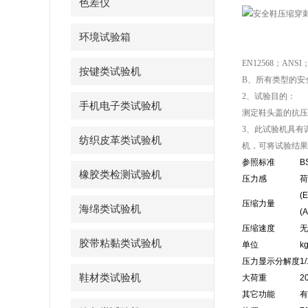
色差仪
环境试验箱
EN12568；ANSI
按键类试验机
B、所有类型的安
2、试验目的：
手机电子类试验机
测定鞋头盖的抗压
3、此试验机具有
纺织皮革类试验机
机，可将试验结果
参照标准
B
橡胶类检测试验机
压力感
荷
(
压缩力量
海绵类试验机
(
压缩速度
无
胶带粘黏类试验机
单位
k
压力显示分解度
1
鞋材类试验机
大荷重
2
其它功能
有