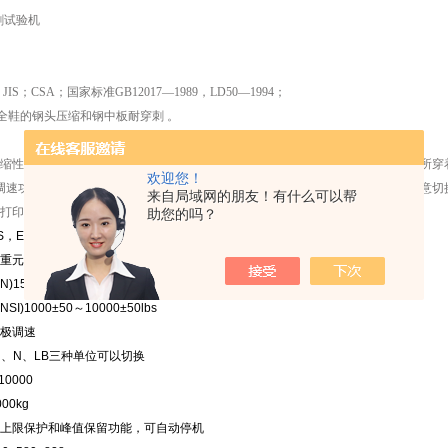
；JIS；CSA；国家标准GB12017—1989，LD50—1994；
全鞋的钢头压缩和钢中板耐穿刺 。
缩性，以及钢中板的耐穿刺性，防止因鞋子安全性能不够而造成作业者在工作场所穿
欢迎您！
调速功能，测试速度可根据客户要求任意调节，而且具有kg、N、lb三种单位可任意
来自局域网的朋友！有什么可以帮
打印出来。
助您的吗？
S，EN-344，ANSI-Z41，ISO-20344，LD50，GB
重元
EN)15±0.1KN
ANSI)1000±50～10000±50lbs
极调速
g、N、LB三种单位可以切换
/10000
000kg
上限保护和峰值保留功能，可自动停机