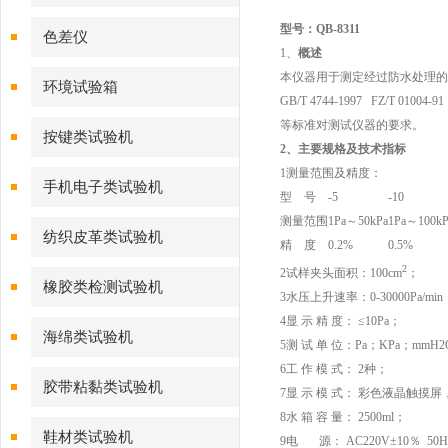
型号：QB-8311
色差仪
1、
概述
本仪器用于测定经过防水处理的
环境试验箱
GB/T 4744-1997 FZ/T 01004-9
等标准对测试仪器的要求。
按键类试验机
2、主要规格及技术指标
1测量范围及精度：
手机电子类试验机
型 号
-5
-10
测量范围
1Pa～50kPa
1Pa～100kP
纺织皮革类试验机
精 度
0.2%
0.5%
2
2试样夹头面积：100cm
；
橡胶类检测试验机
3水压上升速率：0-30000Pa/min
4显 示 精 度： ≤10Pa；
海绵类试验机
5测 试 单 位：Pa；KPa；mmH2
6工 作 模 式： 2种；
胶带粘黏类试验机
7显 示 模 式： 彩色液晶触摸
8水 箱 容 量： 2500ml；
鞋材类试验机
9电 源： AC220V±10％ 50