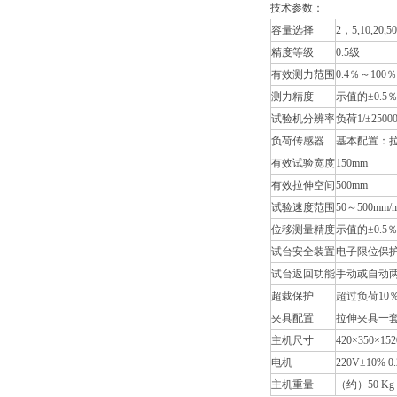
技术参数：
容量选择
2，5,10,20,50
精度等级
0.5级
有效测力范围
0.4％～100％
测力精度
示值的±0.5
试验机分辨率
负荷1/±2
负荷传感器
基本配置：
有效试验宽度
150mm
有效拉伸空间
500mm
试验速度范围
50～500mm/m
位移测量精度
示值的±0.5
试台安全装置
电子限位保
试台返回功能
手动或自动
超载保护
超过负荷10
夹具配置
拉伸夹具一
主机尺寸
420×350×15
电机
220V±10% 0
主机重量
（约）50