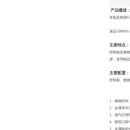
产品概述
本箱是根据G
满足GB8410-
主要特点：
控制箱及燃
便，使用稳
主要配置：
控制箱、燃
1、燃烧时间：
2、金属罩长3
3、煤气灯喷嘴
4、喷咀口部
5、金属梳的长