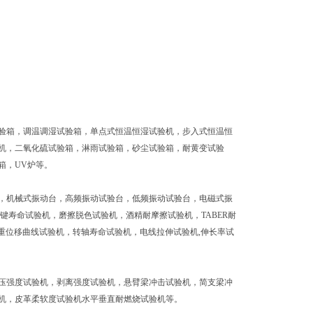
验箱，调温调湿试验箱，单点式恒温恒湿试验机，步入式恒温恒
机，二氧化硫试验箱，淋雨试验箱，砂尘试验箱，耐黄变试验
箱，UV炉等。
，机械式振动台，高频振动试验台，低频振动试验台，电磁式振
键寿命试验机，磨擦脱色试验机，酒精耐摩擦试验机，TABER耐
荷重位移曲线试验机，转轴寿命试验机，电线拉伸试验机,伸长率试
压强度试验机，剥离强度试验机，悬臂梁冲击试验机，简支梁冲
机，皮革柔软度试验机水平垂直耐燃烧试验机等。