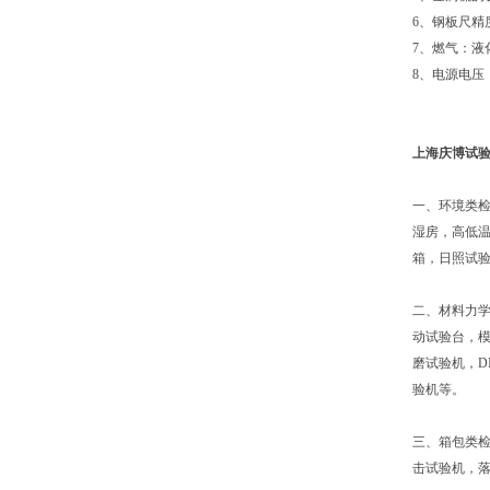
6、钢板尺精
7、燃气：液
8、电源电压：
上海庆博试
一、环境类
湿房，高低
箱，日照试
二、材料力
动试验台，模
磨试验机，D
验机等。
三、箱包类
击试验机，