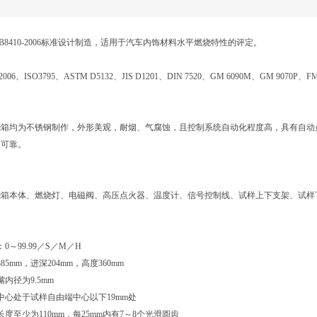
：
B8410-2006标准设计制造，适用于汽车内饰材料水平燃烧特性的评定。
2006、ISO3795、ASTM D5132、JIS D1201、DIN 7520、GM 6090M、GM 9070P
烧箱均为不锈钢制作，外形美观，耐烟、气腐蚀，且控制系统自动化程度高，具有自动
定可靠。
烧箱本体、燃烧灯、电磁阀、高压点火器、温度计、信号控制线、试样上下支架、试样
0～99.99／S／M／H
85mm，进深204mm，高度360mm
内径为9.5mm
中心处于试样自由端中心以下19mm处
度至少为110mm，每25mm内有7～8个光滑圆齿