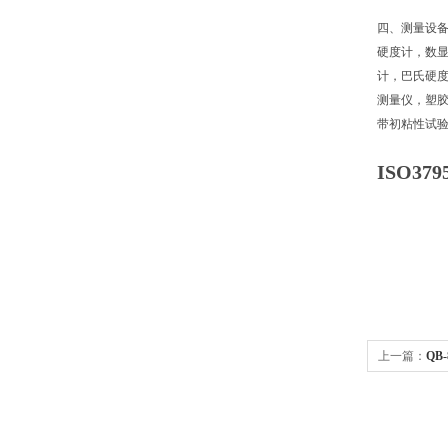
四、测量设备
硬度计，数
计，巴氏硬
测量仪，塑
带初粘性试
ISO3
上一篇：
QB
验机