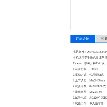
产品介绍
相
满足标准：AS/NZS2088:2000
本机适用于手推式婴儿车模
150mm，以每分钟15±
1.试验行程：150mm
2.驱动方式：气压驱动式
3.上下调距：MAX400mm
4.试验计数：0-99999999次
5.承载负荷：MAX50磅
6.试验电源：AC220V 50HZ
7.试验工作：单人座车体