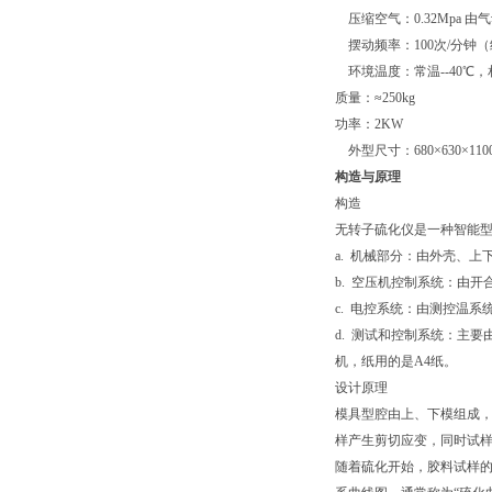
压缩空气：0.32Mpa 由
摆动频率：100次/分钟（约
环境温度：常温--40℃
质量：≈250kg
功率：2KW
外型尺寸：680×630×11
构造与原理
构造
无转子硫化仪是一种智能
a. 机械部分：由外壳、
b. 空压机控制系统：由
c. 电控系统：由测控温
d. 测试和控制系统：主
机，纸用的是A4纸。
设计原理
模具型腔由上、下模组成，橡
样产生剪切应变，同时试
随着硫化开始，胶料试样