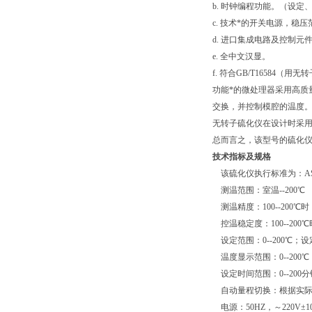
b. 时钟编程功能。（设定
c. 技术*的开关电源，稳
d. 进口集成电路及控制元
e. 全中文汉显。
f. 符合GB/T16584（
功能*的微处理器采用高质
交换，并控制模腔的温度
无转子硫化仪在设计时采
总而言之，该型号的硫化
技术指标及规格
该硫化仪执行标准为：ASTMD52
测温范围：室温--200℃
测温精度：100--200℃时，
控温稳定度：100--200℃时
设定范围：0--200℃；设
温度显示范围：0--200℃
设定时间范围：0--200
自动量程切换：根据实际
电源：50HZ，～220V±1