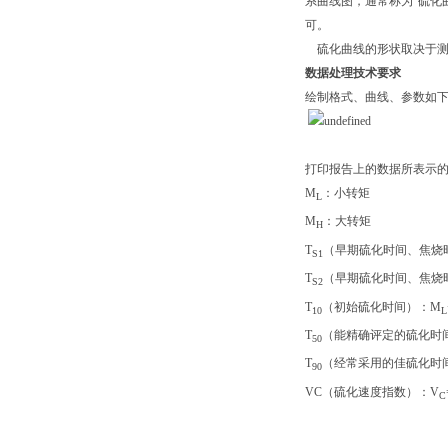
系曲线图，通常称为“硫化
可。
硫化曲线的形状取决于测
数据处理技术要求
绘制格式、曲线、参数如
打印报告上的数据所表示
M
：小转矩
L
M
：大转矩
H
T
（早期硫化时间、焦烧时间
S1
T
（早期硫化时间、焦烧时间
S2
T
（初始硫化时间）：M
10
L
T
（能精确评定的硫化时
50
T
（经常采用的佳硫化时
90
VC（硫化速度指数）：V
C