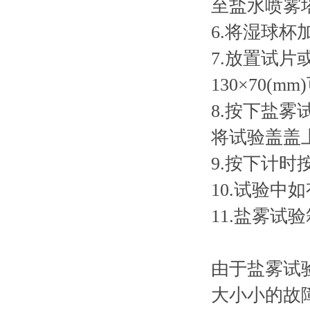
至盐水喷雾
6.将湿球
7.放置试
130×70(
8.按下盐
将试验盖盖
9.按下计
10.试验
11.盐雾
由于盐雾试
大小小的故